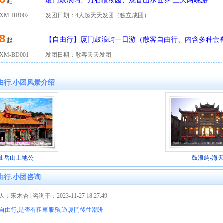
厦门鼓浪屿、万石植物园、观音山水世界 三天两晚游
起
M-HR002
发团日期：4人起天天发团（独立成团）
8
【自由行】厦门鼓浪屿一日游（散客自由行、内含多种套
起
M-BD001
发团日期：散客天天发团
由行.小团风景介绍
仙岳山土地公
鼓浪屿-海
由行.小团咨询
：宋木杏 | 咨询于：2023-11-27 18:27:49
自由行,是否有租車服務,遊厦門後往潮洲