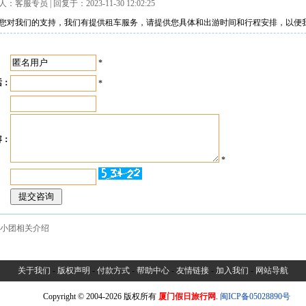
：客服专员 | 回复于：2023-11-30 12:02:25
您对我们的支持，我们有提供租车服务，请提供您具体和出游时间和行程安排，以便
：
*
话：
*
：
容：
*
：
.小团相关介绍
关于我们
-
版权声明
-
付款方式
-
帮助中心
-
友情链接
-
加入我们
-
网站导航
Copyright © 2004-2026 版权所有
厦门假日旅行网
.
闽ICP备05028890号