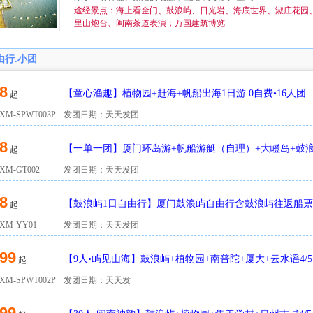
途经景点：海上看金门、鼓浪屿、日光岩、海底世界、淑庄花园
里山炮台、闽南茶道表演；万国建筑博览
由行.小团
8
【童心渔趣】植物园+赶海+帆船出海1日游 0自费•16人团
起
M-SPWT003P
发团日期：天天发团
8
【一单一团】厦门环岛游+帆船游艇（自理）+大嶝岛+鼓浪
起
人起天天接）
M-GT002
发团日期：天天发团
8
【鼓浪屿1日自由行】厦门鼓浪屿自由行含鼓浪屿往返船票
起
内车送码头>
M-YY01
发团日期：天天发团
99
【9人•屿见山海】鼓浪屿+植物园+南普陀+厦大+云水谣4/
起
楼】
M-SPWT002P
发团日期：天天发
99