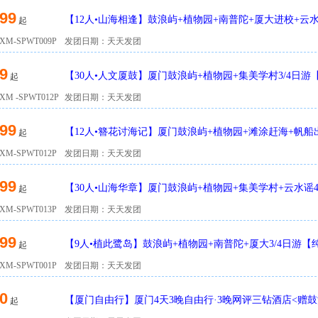
99
【12人•山海相逢】鼓浪屿+植物园+南普陀+厦大进校+云水
起
楼】
M-SPWT009P
发团日期：天天发团
9
【30人•人文厦鼓】厦门鼓浪屿+植物园+集美学村3/4日
起
M -SPWT012P
发团日期：天天发团
99
【12人•簪花讨海记】厦门鼓浪屿+植物园+滩涂赶海+帆船出
起
团游
M-SPWT012P
发团日期：天天发团
99
【30人•山海华章】厦门鼓浪屿+植物园+集美学村+云水谣
起
登楼】
M-SPWT013P
发团日期：天天发团
99
【9人•植此鹭岛】鼓浪屿+植物园+南普陀+厦大3/4日游【
起
M-SPWT001P
发团日期：天天发团
0
【厦门自由行】厦门4天3晚自由行·3晚网评三钻酒店<赠
起
游船票>