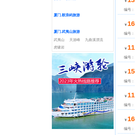
￥
编号：X
厦门.鼓浪屿旅游
16
￥
厦门.武夷山旅游
编号：X
武夷山
天游峰
九曲溪漂流
11
虎啸岩
￥
编号：X
15
￥
编号：X
11
￥
编号：X
16
￥
编号：X