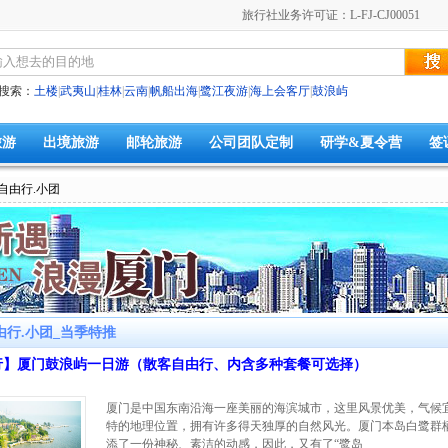
旅行社业务许可证：L-FJ-CJ00051
搜索：
土楼
|
武夷山
|
桂林
|
云南
|
帆船出海
|
鹭江夜游
|
海上会客厅
|
鼓浪屿
旅游
出境旅游
邮轮旅游
公司团队定制
研学&夏令营
签
.自由行.小团
由行.小团_当季特推
行】厦门鼓浪屿一日游（散客自由行、内含多种套餐可选择）
厦门是中国东南沿海一座美丽的海滨城市，这里风景优美，气候
特的地理位置，拥有许多得天独厚的自然风光。厦门本岛白鹭群
添了一份神秘、素洁的动感，因此，又有了“鹭岛