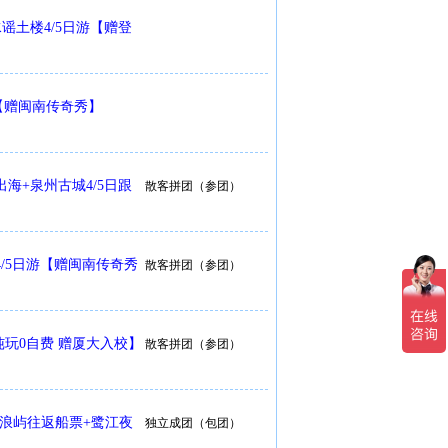
谣土楼4/5日游【赠登
游【赠闽南传奇秀】
海+泉州古城4/5日跟
散客拼团（参团）
4/5日游【赠闽南传奇秀
散客拼团（参团）
纯玩0自费 赠厦大入校】
散客拼团（参团）
鼓浪屿往返船票+鹭江夜
独立成团（包团）