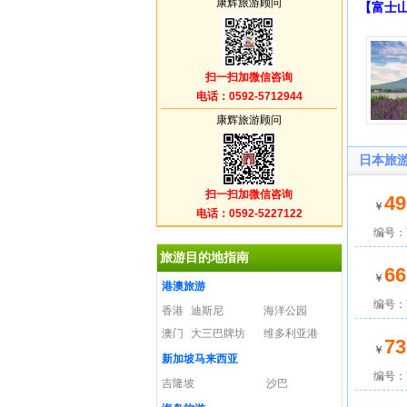
康辉旅游顾问
【富士
扫一扫加微信咨询
电话：0592-5712944
康辉旅游顾问
日本旅
扫一扫加微信咨询
49
￥
电话：0592-5227122
编号：W
旅游目的地指南
66
￥
港澳旅游
编号：W
香港
迪斯尼
海洋公园
澳门
大三巴牌坊
维多利亚港
73
￥
新加坡马来西亚
编号：W
吉隆坡
沙巴