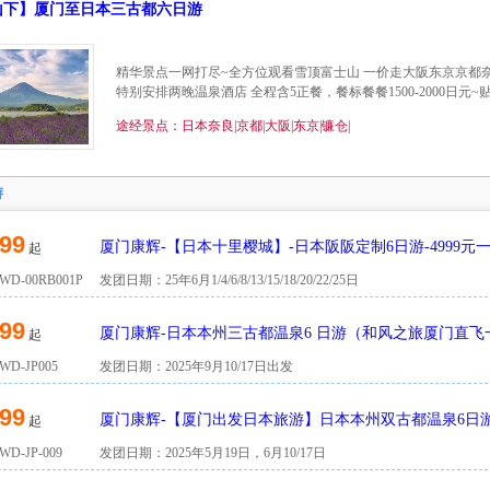
山下】厦门至日本三古都六日游
精华景点一网打尽~全方位观看雪顶富士山 一价走大阪东京京都
特别安排两晚温泉酒店 全程含5正餐，餐标餐餐1500-2000日元
途经景点：日本奈良|京都|大阪|东京|镰仓|
游
99
厦门康辉-【日本十里樱城】-日本阪阪定制6日游-4999元
起
D-00RB001P
发团日期：25年6月1/4/6/8/13/15/18/20/22/25日
99
厦门康辉-日本本州三古都温泉6 日游（和风之旅厦门直飞
起
D-JP005
发团日期：2025年9月10/17日出发
99
厦门康辉-【厦门出发日本旅游】日本本州双古都温泉6日
起
D-JP-009
发团日期：2025年5月19日，6月10/17日