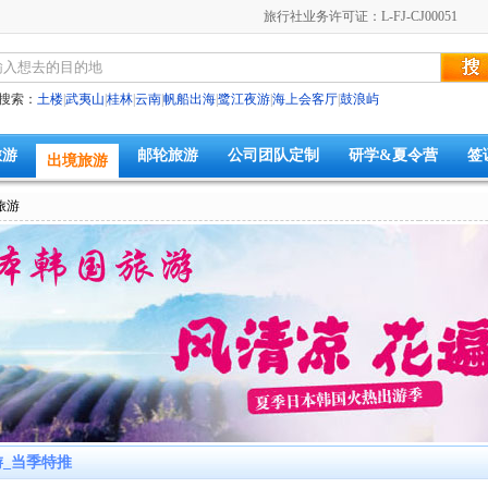
旅行社业务许可证：L-FJ-CJ00051
搜索：
土楼
|
武夷山
|
桂林
|
云南
|
帆船出海
|
鹭江夜游
|
海上会客厅
|
鼓浪屿
旅游
邮轮旅游
公司团队定制
研学&夏令营
签
出境旅游
旅游
_当季特推