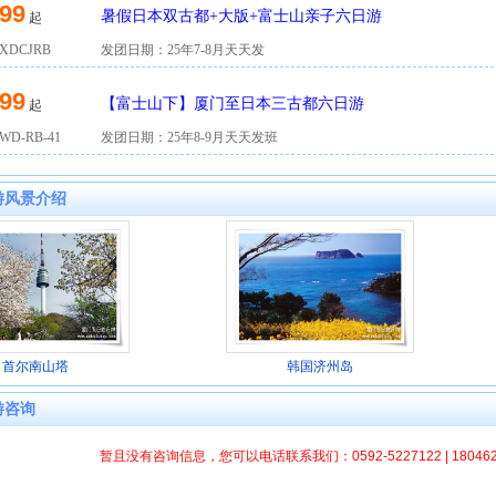
99
暑假日本双古都+大版+富士山亲子六日游
起
DCJRB
发团日期：25年7-8月天天发
99
【富士山下】厦门至日本三古都六日游
起
D-RB-41
发团日期：25年8-9月天天发班
游风景介绍
首尔南山塔
韩国济州岛
游咨询
暂且没有咨询信息，您可以电话联系我们：0592-5227122 | 1804