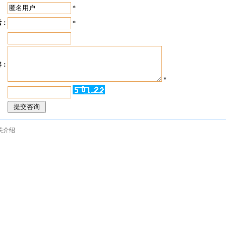
：
*
话：
*
：
容：
*
：
关介绍