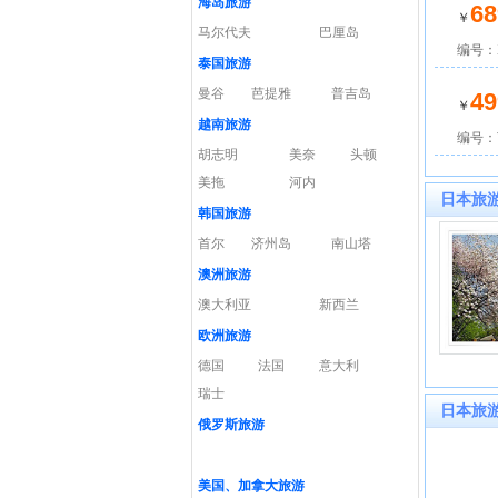
海岛旅游
68
￥
马尔代夫
巴厘岛
编号：X
泰国旅游
曼谷
芭提雅
普吉岛
49
￥
越南旅游
编号：W
胡志明
美奈
头顿
美拖
河内
日本旅
韩国旅游
首尔
济州岛
南山塔
澳洲旅游
澳大利亚
新西兰
欧洲旅游
德国
法国
意大利
瑞士
日本旅
俄罗斯旅游
美国、加拿大旅游