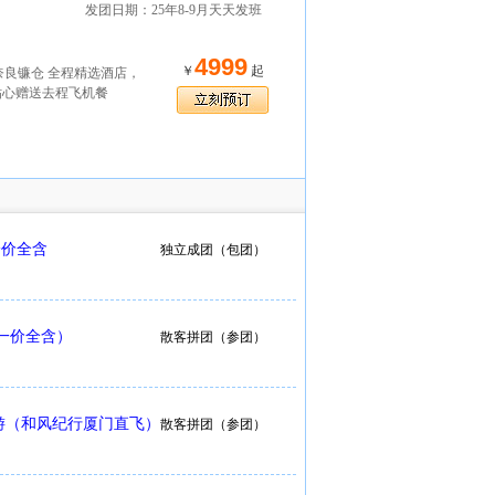
发团日期：25年8-9月天天发班
4999
￥
起
奈良镰仓 全程精选酒店，
~贴心赠送去程飞机餐
一价全含
独立成团（包团）
一价全含）
散客拼团（参团）
游（和风纪行厦门直飞）
散客拼团（参团）