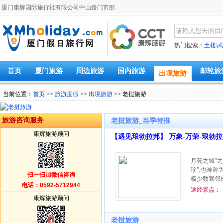
厦门康辉国际旅行社有限公司中山路门市部
热门搜索：
土楼
|
武
首页
厦门旅游
周边旅游
国内旅游
邮轮旅
出境旅游
当前位置：
首页
>>
旅游度假
>>
出境旅游
>> 老挝旅游
旅游咨询服务
老挝旅游_当季特推
康辉旅游顾问
【遇见琅勃拉邦】 万象-万荣-琅勃拉邦 
月亮之城”之
珍”,也被
扫一扫加微信咨询
极少数紧邻
电话：0592-5712944
途经景点：
康辉旅游顾问
老挝旅游