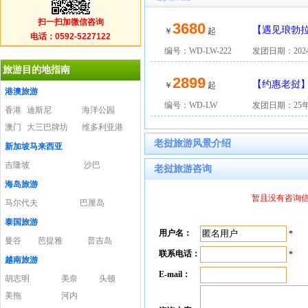
扫一扫加微信咨询
3680
【遇见琅勃拉邦
￥
起
电话：0592-5227122
编号：WD-LW-222
发团日期：2024
旅游目的地指南
2899
【约惠老挝
￥
起
港澳旅游
编号：WD-LW
发团日期：25年
香港
迪斯尼
海洋公园
澳门
大三巴牌坊
维多利亚港
老挝旅游风景介绍
新加坡马来西亚
吉隆坡
沙巴
老挝旅游咨询
海岛旅游
暂且没有咨询信息
马尔代夫
巴厘岛
泰国旅游
用户名：
*
曼谷
芭提雅
普吉岛
联系电话：
*
越南旅游
E-mail：
胡志明
美奈
头顿
美拖
河内