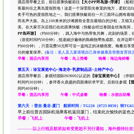
第四天：大小PP岛快艇环岛游（浮潜+情人沙滩+远观燕窝洞）~帝王
酒店用早餐之后，前往搭乘快艇前往
【大小PP环岛游+浮潜】
（船程
客最向往之离岛渡假胜地！这是一个深受阳光眷宠的地方，柔软洁
炙手可热的度假胜地之一。我们搭乘快艇前往一片三面环山拥有着
而名声大振。岛上100来米的沙滩拥有全普吉最细白的沙粒，又细
美。在大家尽兴后我们在此搭乘快艇（快艇会经过泰国金丝海燕洞
PP岛环游】
（约60分钟），跳入海中与热带鱼共舞，此刻的场景，
（游览时间约50分钟）, 抵達細沙遍佈的島嶼熱帶魚成群。在岸边
约60分钟），只需花费50元即可尝一盅纯正的冰糖燕窝。晚餐后享
分的修复保养。(
备注：老人及儿童请视自己身体健康及骨骼发育状
早餐：酒店内享用 午餐：岛上简餐 晚餐：海边海鲜餐 
第五天：珍宝展览中心~海龙寺~乳胶制品店~土特产中心
酒店用早餐后，参观经国际ISO9002认证的
【珍宝展览中心】
（停留
时间约30分钟），参拜香火鼎盛的四面佛祈求平安。后前往参观
【
间约40分钟）。
早餐：酒店内享用 午餐：中式桌餐 晚餐：水都自助餐 
第六天 ：普吉-曼谷-厦门 航班时间：TG226（0725 0850）转TG610（
早上前往普吉国际机场乘客机返回厦门，结束此次愉快的蓝色
早餐：飞机上 午餐：飞机上