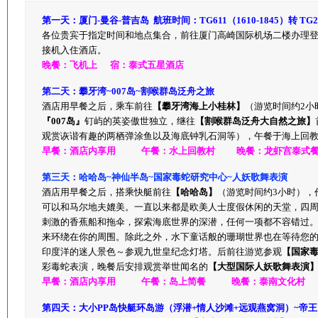
参考行程：
第一天：厦门-曼谷-普吉岛 航班时间：TG611（1610-1845）转 TG225
各位贵宾于指定时间和地点集合，前往厦门高崎国际机场二楼办理登
接机入住酒店。
晚餐：飞机上 宿：泰式五星酒店
第二天：攀牙湾~007岛~割喉群岛泛舟之旅
酒店用早餐之后，乘车前往
【攀牙湾海上小桂林】
（游览时间约2小
『007岛』
钉屿的英姿傲世独立，继往
【割喉群岛泛舟大自然之旅】
观赏诙谐有趣的两栖弹涂鱼以及海底钟乳石洞等），午餐于海上回教
早餐：酒店内享用 午餐：水上回教村 晚餐：龙虾宫泰式餐
第三天：哈哈岛~神仙半岛~国家毒蛇研究中心~人妖歌舞表演
酒店用早餐之后，搭乘快艇前往
【哈哈岛】
（游览时间约3小时），
可以和马尔地夫媲美。一直以来都是欧美人士度假休闲的天堂，四
刺激的香蕉船和拖伞，探索海底世界的深潜，任何一项都不容错过
来环绕在你的周围。除此之外，水下童话般的珊瑚世界也在等待您
印度洋的迷人景色～参观九世皇纪念灯塔。后前往游览参观
【国家
彩毒蛇表演，晚餐后安排观赏举世闻名的
【大型国际人妖歌舞表演
早餐：酒店内享用 午餐：岛上简餐 晚餐：泰南文化村 