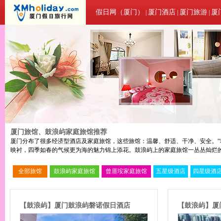
假日网（厦门）
厦门酒店
厦门旅游
厦
|
|
|
厦门旅馆、鼓浪屿家庭旅馆推荐
厦门分布了很多经济型酒店及家庭旅馆，这些旅馆：温馨、舒适、干净、安全。“
映衬，四季如春的气候更为海的魅力锦上添花。鼓浪屿上的家庭旅馆一丛丛灿烂
全部旅馆
鼓浪屿家庭旅馆
曾厝垵家庭旅馆
五星级酒店
四星级酒
【
鼓浪屿
】
厦门鼓浪屿磐诺假日酒店
【
鼓浪屿
】
厦